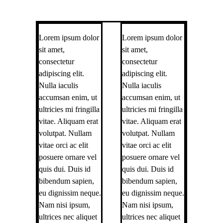
Lorem ipsum dolor
Lorem ipsum dolor
sit amet,
sit amet,
consectetur
consectetur
adipiscing elit.
adipiscing elit.
Nulla iaculis
Nulla iaculis
accumsan enim, ut
accumsan enim, ut
ultricies mi fringilla
ultricies mi fringilla
vitae. Aliquam erat
vitae. Aliquam erat
volutpat. Nullam
volutpat. Nullam
vitae orci ac elit
vitae orci ac elit
posuere ornare vel
posuere ornare vel
quis dui. Duis id
quis dui. Duis id
bibendum sapien,
bibendum sapien,
eu dignissim neque.
eu dignissim neque.
Nam nisi ipsum,
Nam nisi ipsum,
ultrices nec aliquet
ultrices nec aliquet